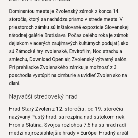
Dominantou mesta je Zvolenský zámok z konca 14. 
storočia, ktorý sa nachádza priamo v strede mesta. V 
priestoroch zámku sú inštalované expozície Slovenskej 
národnej galérie Bratislava. Počas celého roka je zámok 
dejiskom viacerých zaujímavých kultúrnych podujatí, ako 
sú Zámocké hry zvolenské, Envirofilm, Noc strachu a 
smiechu, Download Open air, Zvolenský výtvarný salón. 
Pri prehliadke Zvolenského zámku je možnosť z 3. 
poschodia vystúpiť na cimburie a uvidieť Zvolen ako na 
dlani.
Najväčší stredoveký hrad
Hrad Starý Zvolen z 12. storočia , od 19. storočia 
nazývaný Pustý hrad, sa rozpína nad sútokom riek 
Hron a Slatina. Svojou rozlohou 7,6 ha sa hrad radí 
medzi najrozsiahlejšie hrady v Európe. Hradný areál 