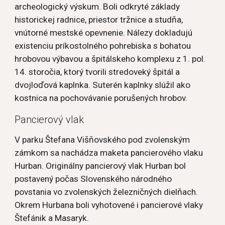
archeologický výskum. Boli odkryté základy 
historickej radnice, priestor tržnice a studňa, 
vnútorné mestské opevnenie. Nálezy dokladujú 
existenciu príkostolného pohrebiska s bohatou 
hrobovou výbavou a špitálskeho komplexu z 1. pol. 
14. storočia, ktorý tvorili stredoveký špitál a 
dvojloďová kaplnka. Suterén kaplnky slúžil ako 
kostnica na pochovávanie porušených hrobov.
Pancierový vlak
V parku Štefana Višňovského pod zvolenským 
zámkom sa nachádza maketa pancierového vlaku 
Hurban. Originálny pancierový vlak Hurban bol 
postavený počas Slovenského národného 
povstania vo zvolenských železničných dielňach. 
Okrem Hurbana boli vyhotovené i pancierové vlaky 
Štefánik a Masaryk.