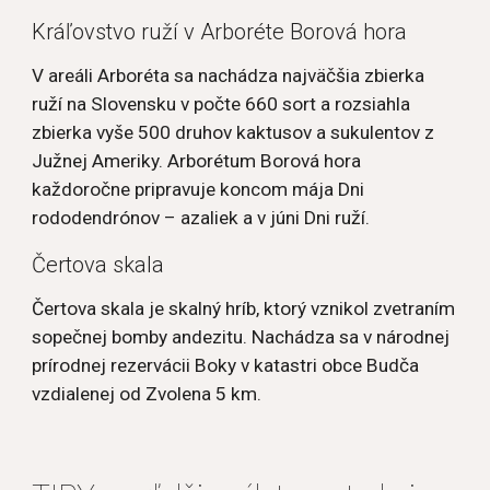
Kráľovstvo ruží v Arboréte Borová hora
V areáli Arboréta sa nachádza najväčšia zbierka 
ruží na Slovensku v počte 660 sort a rozsiahla 
zbierka vyše 500 druhov kaktusov a sukulentov z 
Južnej Ameriky. Arborétum Borová hora 
každoročne pripravuje koncom mája Dni 
rododendrónov – azaliek a v júni Dni ruží.
Čertova skala
Čertova skala je skalný hríb, ktorý vznikol zvetraním 
sopečnej bomby andezitu. Nachádza sa v národnej 
prírodnej rezervácii Boky v katastri obce Budča 
vzdialenej od Zvolena 5 km.