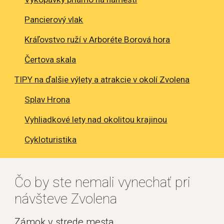
Pancierový vlak
Kráľovstvo ruží v Arboréte Borová hora
Čertova skala
TIPY na ďalšie výlety a atrakcie v okolí Zvolena
Splav Hrona
Vyhliadkové lety nad okolitou krajinou
Cykloturistika
Čo by ste nemali vynechať pri 
návšteve Zvolena
Zámok v strede mesta