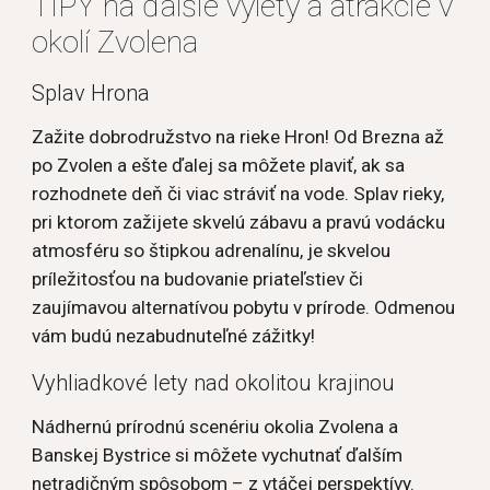
TIPY na ďalšie výlety a atrakcie v 
okolí Zvolena
Splav Hrona
Zažite dobrodružstvo na rieke Hron! Od Brezna až 
po Zvolen a ešte ďalej sa môžete plaviť, ak sa 
rozhodnete deň či viac stráviť na vode. Splav rieky, 
pri ktorom zažijete skvelú zábavu a pravú vodácku 
atmosféru so štipkou adrenalínu, je skvelou 
príležitosťou na budovanie priateľstiev či 
zaujímavou alternatívou pobytu v prírode. Odmenou 
vám budú nezabudnuteľné zážitky!
Vyhliadkové lety nad okolitou krajinou
Nádhernú prírodnú scenériu okolia Zvolena a 
Banskej Bystrice si môžete vychutnať ďalším 
netradičným spôsobom – z vtáčej perspektívy. 