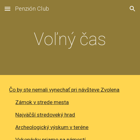
Penzión Club
Skip to main content
Skip to navigation
Voľný čas
Čo by ste nemali vynechať pri návšteve Zvolena
Zámok v strede mesta
Najväčší stredoveký hrad
Archeologický výskum v teréne
Vykopávky priamo na námestí