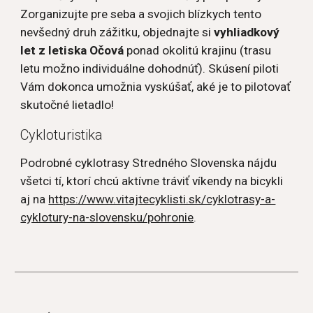
Zorganizujte pre seba a svojich blízkych tento 
nevšedný druh zážitku, objednajte si 
vyhliadkový 
let z letiska Očová
 ponad okolitú krajinu (trasu 
letu možno individuálne dohodnúť). Skúsení piloti 
Vám dokonca umožnia vyskúšať, aké je to pilotovať 
skutočné lietadlo!
Cykloturistika
Podrobné cyklotrasy Stredného Slovenska nájdu 
všetci tí, ktorí chcú aktívne tráviť víkendy na bicykli 
aj na 
https://www.vitajtecyklisti.sk/cyklotrasy-a-
cyklotury-na-slovensku/pohronie
.